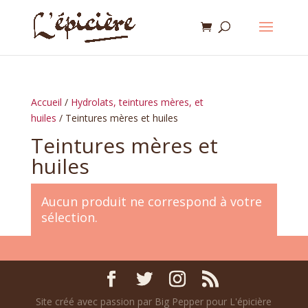
Accueil
/
Hydrolats, teintures mères, et
huiles
/ Teintures mères et huiles
Teintures mères et
huiles
Aucun produit ne correspond à votre
sélection.
Site créé avec passion par Big Pepper pour L'épicière